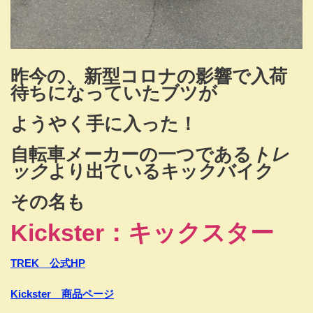
昨今の、新型コロナの影響で入荷
待ちになっていたブツが
ようやく手に入った！
自転車メーカーの一つである
トレ
ック
より出ているキックバイク
その名も
Kickster：キックスター
TREK 公式HP
Kickster 商品ページ