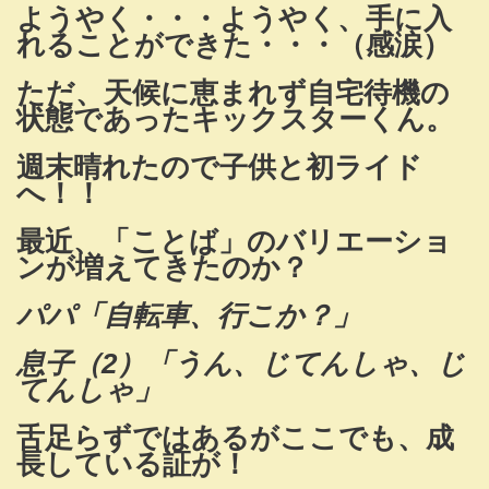
ようやく・・・ようやく、手に入
れることができた・・・（感涙）
ただ、天候に恵まれず自宅待機の
状態であったキックスターくん。
週末晴れたので子供と初ライド
へ！！
最近、「ことば」のバリエーショ
ンが増えてきたのか？
パパ「自転車、行こか？」
息子（2）「うん、じてんしゃ、じ
てんしゃ」
舌足らずではあるがここでも、成
長している証が！