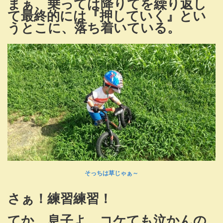
まぁ、乗っては降りてを繰り返し
て最終的には『押していく』とい
うとこに、落ち着いている。
そっちは草じゃぁ～
さぁ！練習練習！
てか、息子よ。コケても泣かんの