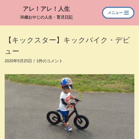
アレ！アレ！人生
メニュー
コ
30歳おやじの人生・育児日記
ン
テ
【キックスター】キックバイク・デビ
ン
ツ
ュー
へ
2020年9月25日
ス
1件のコメント
キ
ッ
プ